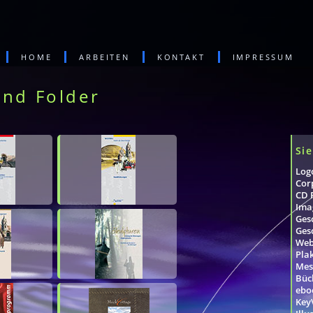
HOME
ARBEITEN
KONTAKT
IMPRESSUM
nd Folder
Sie
Log
Cor
CD 
Ima
Ges
Ges
Web
Pla
Mes
Büc
eboo
Key