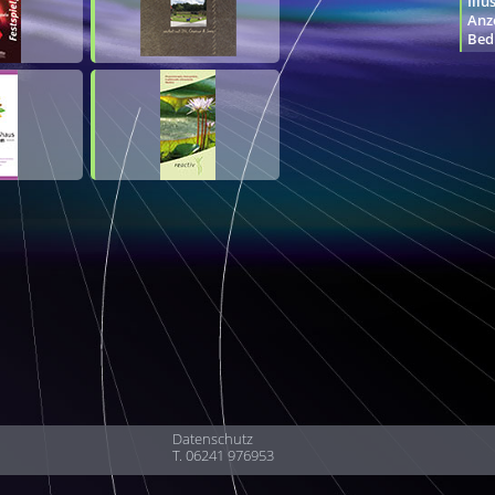
Illu
Anz
Bed
Datenschutz
T. 06241 976953