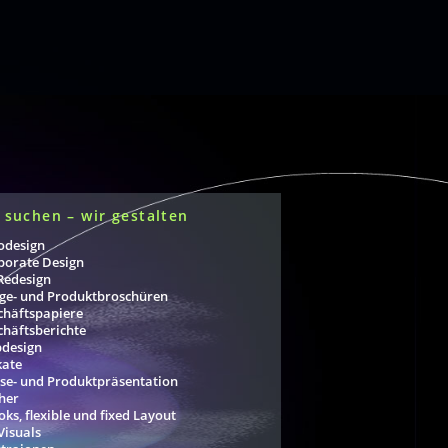
 suchen – wir gestalten
odesign
porate Design
Redesign
ge- und Produktbroschüren
chäftspapiere
chäftsberichte
design
kate
se- und Produktpräsentation
her
ks, flexible und fixed Layout
Visuals