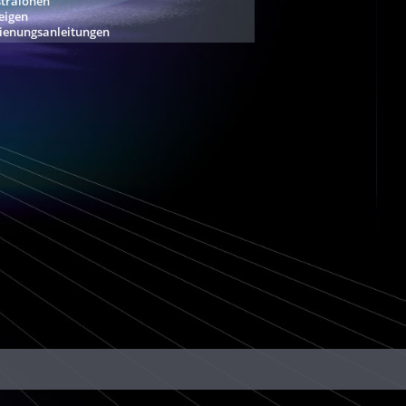
straionen
eigen
ienungsanleitungen